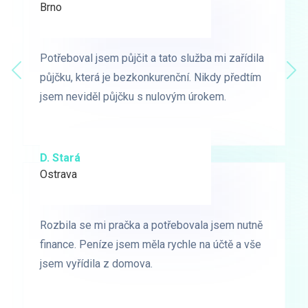
Brno
Praha
Potřeboval jsem půjčit a tato služba mi zařídila
Potřeboval jsem půjčit a tato služba mi zařídila
Předchozí
půjčku, která je bezkonkurenční. Nikdy předtím
půjčku, která je bezkonkurenční. Nikdy předtím
Dal
jsem neviděl půjčku s nulovým úrokem.
jsem neviděl půjčku s nulovým úrokem.
D. Stará
L. Milá
Ostrava
Ostrava
Rozbila se mi pračka a potřebovala jsem nutně
Rozbila se mi pračka a potřebovala jsem nutně
finance. Peníze jsem měla rychle na účtě a vše
finance. Peníze jsem měla rychle na účtě a vše
jsem vyřídila z domova.
jsem vyřídila z domova.