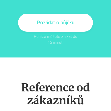
Požádat o půjčku
Peníze můžete získat do
15 minut!
Reference od
zákazníků