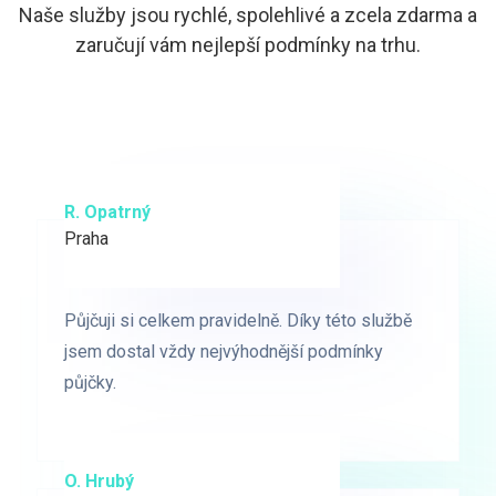
Naše služby jsou rychlé, spolehlivé a zcela zdarma a
zaručují vám nejlepší podmínky na trhu.
R. Opatrný
K. Novák
Praha
Brno
Půjčuji si celkem pravidelně. Díky této službě
Půjčuji si celkem pravidelně. Díky této službě
jsem dostal vždy nejvýhodnější podmínky
jsem dostal vždy nejvýhodnější podmínky
půjčky.
půjčky.
O. Hrubý
D. Starý